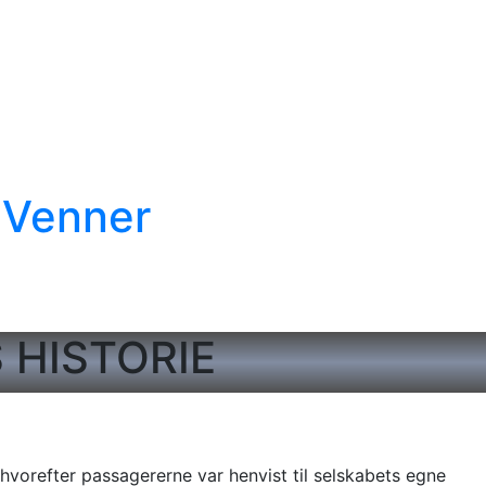
 Venner
 tilbyder dræsine- og skinnecykling på Amager.
HISTORIE
 hvorefter passagererne var henvist til selskabets egne