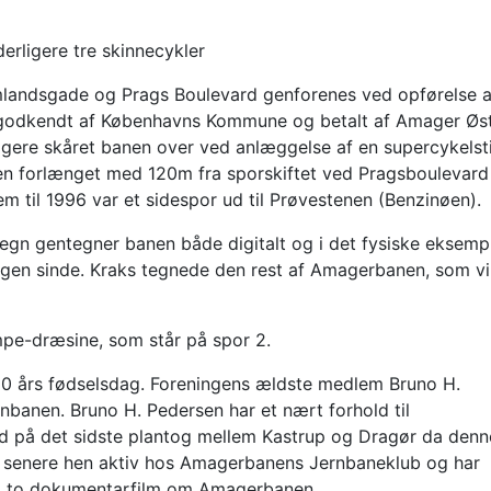
erligere tre skinnecykler
mlandsgade og Prags Boulevard genforenes ved opførelse a
v godkendt af Københavns Kommune og betalt af Amager Øs
igere skåret banen over ved anlæggelse af en supercykelst
en forlænget med 120m fra sporskiftet ved Pragsboulevard
rem til 1996 var et sidespor ud til Prøvestenen (Benzinøen).
n gentegner banen både digitalt og i det fysiske eksempl
ogen sinde. Kraks tegnede den rest af Amagerbanen, som vi
pe-dræsine, som står på spor 2.
110 års fødselsdag. Foreningens ældste medlem Bruno H.
rnbanen. Bruno H. Pedersen har et nært forhold til
 på det sidste plantog mellem Kastrup og Dragør da denn
ar senere hen aktiv hos Amagerbanens Jernbaneklub og har
og to dokumentarfilm om Amagerbanen.