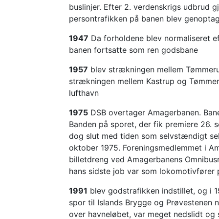
buslinjer. Efter 2. verdenskrigs udbrud
persontrafikken på banen blev genoptag
1947
Da forholdene blev normaliseret eft
banen fortsatte som ren godsbane
1957
blev strækningen mellem Tømmerup 
strækningen mellem Kastrup og Tømmerup
lufthavn
1975
DSB overtager Amagerbanen. Banen b
Banden på sporet, der fik premiere 26. 
dog slut med tiden som selvstændigt se
oktober 1975. Foreningsmedlemmet i Ama
billetdreng ved Amagerbanens Omnibusrut
hans sidste job var som lokomotivfører 
1991
blev godstrafikken indstillet, og i
spor til Islands Brygge og Prøvestenen n
over havneløbet, var meget nedslidt og 