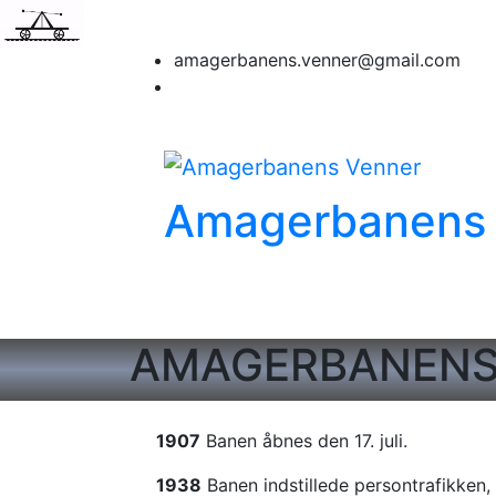
amagerbanens.venner@gmail.com
Amagerbanens
Vi er en frivillig forening, der
AMAGERBANENS 
1907
Banen åbnes den 17. juli.
1938
Banen indstillede persontrafikken,