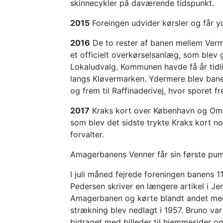
skinnecykler på daværende tidspunkt.
2015
Foreingen udvider kørsler og får yd
2016
De to rester af banen mellem Ver
et officielt overkørselsanlæg, som ble
Lokaludvalg. Kommunen havde få år tidl
langs Kløvermarken. Ydermere blev ban
og frem til Raffinaderivej, hvor sporet f
2017
Kraks kort over København og Omeg
som blev det sidste trykte Kraks kort n
forvalter.
Amagerbanens Venner får sin første pum
I juli måned fejrede foreningen banens 
Pedersen skriver en længere artikel i Je
Amagerbanen og kørte blandt andet med
strækning blev nedlagt i 1957. Bruno v
bidraget med billeder til hjemmesider 