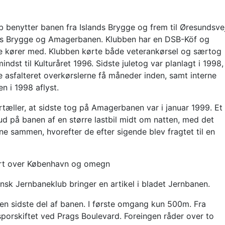
enytter banen fra Islands Brygge og frem til Øresundsve
nds Brygge og Amagerbanen. Klubben har en DSB-Köf og
 kører med. Klubben kørte både veterankørsel og særtog
ndst til Kulturåret 1996. Sidste juletog var planlagt i 1998,
sfalteret overkørslerne få måneder inden, samt interne
en i 1998 aflyst.
tæller, at sidste tog på Amagerbanen var i januar 1999. Et
 ud på banen af en større lastbil midt om natten, med det
ne sammen, hvorefter de efter sigende blev fragtet til en
ort over København og omegn
sk Jernbaneklub bringer en artikel i bladet Jernbanen.
 sidste del af banen. I første omgang kun 500m. Fra
porskiftet ved Prags Boulevard. Foreingen råder over to