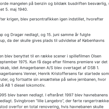
 gjorde mangelen på benzin og bildæk busdriften besværlig, 
et 5. maj 1940.
er krigen, blev persontrafikken igen indstillet, hvorefter
og Dragør nedlagt, og 15. juni samme år fulgte
, da der skulle gives plads til udvidelse af Københavns
lev benyttet til en række scener i spillefilmen Olsen
september 1975. Kun få dage efter filmens premiere var det
lskab, idet Amagerbanen A/S blev overtaget af DSB 1.
gerbanens Venner, Henrik Kristoffersens far startede som
er, og fortsatte sin ansættelse på selve jernbanen, hvor
på AB 1 diesel lokomotiv.
 1995 blev banen nedlagt. I efteråret 1997 blev havnebanens
edlagt. Svingbroen ”lille Langebro”, der førte rangertrækk
stod overfor en total renovering, hvis havnebanen skulle