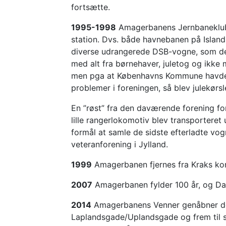
fortsætte.
1995-1998
Amagerbanens Jernbaneklub b
station. Dvs. både havnebanen på Isla
diverse udrangerede DSB-vogne, som de
med alt fra børnehaver, juletog og ikke mi
men pga at Københavns Kommune havde a
problemer i foreningen, så blev julekørsl
En ”røst” fra den daværende forening for
lille rangerlokomotiv blev transporteret
formål at samle de sidste efterladte vog
veteranforening i Jylland.
1999
Amagerbanen fjernes fra Kraks k
2007
Amagerbanen fylder 100 år, og Dan
2014
Amagerbanens Venner genåbner den
Laplandsgade/Uplandsgade og frem til s